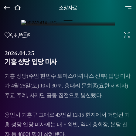
소장자료
기흥 성당 입당 미사
기흥 성당 
1
10
/
0
0
15
2026.04.25
기흥 성당 입당 미사
기흥 성당(주임 현민수 토마스아퀴나스 신부) 입당 미사
가 4월 25일(토) 10시 30분, 총대리 문희종(요한 세례자)
주교 주례, 사제단 공동 집전으로 봉헌됐다.
용인시 기흥구 고매로 43번길 12-15 현지에서 거행된 기
흥 성당 입당 미사에는 내‧외빈, 역대 총회장, 본당 신
자 등 480여 명이 참례했다.